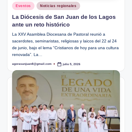
Publicado
Eventos
Noticias regionales
en
La Diócesis de San Juan de los Lagos
ante un reto histórico
La XXV Asamblea Diocesana de Pastoral reunió a
sacerdotes, seminaristas, religiosas y laicos del 22 al 24
de junio, bajo el lema “Cristianos de hoy para una cultura
renovada”. La…
agorasanjuan8@gmail.com
julio 5, 2026
Publicado
por