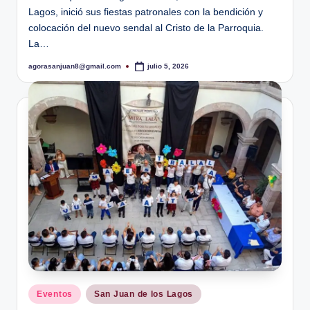
Lagos, inició sus fiestas patronales con la bendición y
colocación del nuevo sendal al Cristo de la Parroquia.
La…
agorasanjuan8@gmail.com
julio 5, 2026
Publicado
por
Publicado
Eventos
San Juan de los Lagos
en