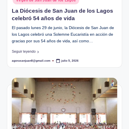
ó
Virgen de San Juan de los Lagos
d
La Diócesis de San Juan de los Lagos
celebró 54 años de vida
i
c
El pasado lunes 29 de junio, la Diócesis de San Juan de
los Lagos celebró una Solemne Eucaristía en acción de
o
gracias por sus 54 años de vida, así como…
d
Seguir leyendo
e
agorasanjuan8@gmail.com
julio 5, 2026
Publicado
S
por
a
n
J
u
a
n