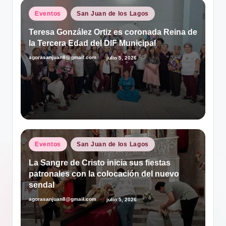
Publicado
Eventos
San Juan de los Lagos
en
Teresa González Ortiz es coronada Reina de
la Tercera Edad del DIF Municipal
agorasanjuan8@gmail.com
julio 5, 2026
Publicado
por
Publicado
Eventos
San Juan de los Lagos
en
La Sangre de Cristo inicia sus fiestas
patronales con la colocación del nuevo
sendal
agorasanjuan8@gmail.com
julio 5, 2026
Publicado
por