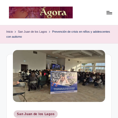
Saltar
al
Á
Sitio
contenido
de
g
Inicio
San Juan de los Lagos
Prevención de crisis en niños y adolescentes
noticias
con autismo
o
locales
y
r
regionales
a
de
,
San
Juan
e
de
l
los
Lagos,
p
Jalisco,
e
México
ri
Publicado
San Juan de los Lagos
en