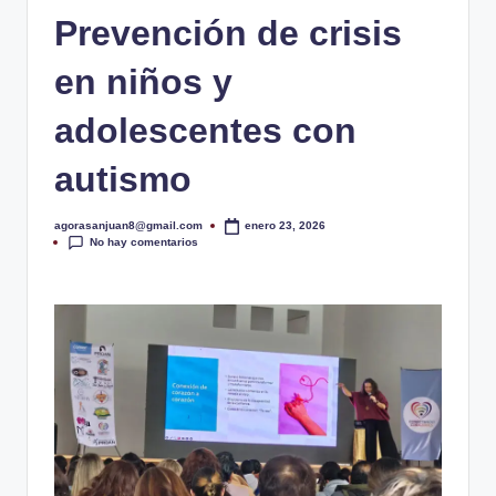
ó
Prevención de crisis
d
i
en niños y
c
adolescentes con
o
autismo
d
e
agorasanjuan8@gmail.com
enero 23, 2026
Publicado
No hay comentarios
por
S
a
n
J
u
a
n