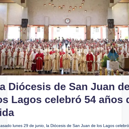
ó
d
i
c
o
d
e
S
a
a Diócesis de San Juan d
n
J
os Lagos celebró 54 años 
u
ida
a
n
pasado lunes 29 de junio, la Diócesis de San Juan de los Lagos celebr