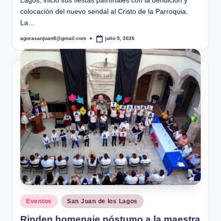
Lagos, inició sus fiestas patronales con la bendición y
colocación del nuevo sendal al Cristo de la Parroquia.
La…
agorasanjuan8@gmail.com
julio 5, 2026
Publicado
por
Publicado
Eventos
San Juan de los Lagos
en
Rinden homenaje póstumo a la maestra