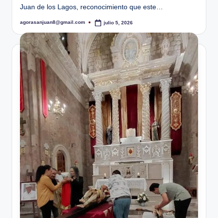
Juan de los Lagos, reconocimiento que este…
agorasanjuan8@gmail.com
julio 5, 2026
Publicado
por