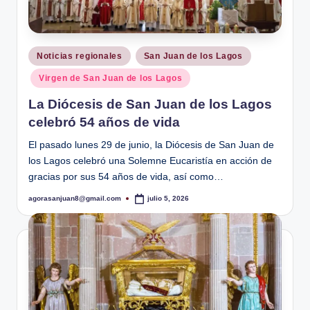
ó
d
i
Publicado
Noticias regionales
San Juan de los Lagos
c
en
Virgen de San Juan de los Lagos
o
La Diócesis de San Juan de los Lagos
d
celebró 54 años de vida
e
El pasado lunes 29 de junio, la Diócesis de San Juan de
S
los Lagos celebró una Solemne Eucaristía en acción de
gracias por sus 54 años de vida, así como…
a
agorasanjuan8@gmail.com
julio 5, 2026
n
Publicado
por
J
u
a
n