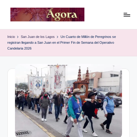
Saltar
al
Á
Sitio
contenido
de
g
Inicio
San Juan de los Lagos
Un Cuarto de Millón de Peregrinos se
noticias
registran llegando a San Juan en el Primer Fin de Semana del Operativo
o
locales
Candelaria 2026
y
r
regionales
a
de
,
San
Juan
e
de
l
los
Lagos,
p
Jalisco,
e
México
ri