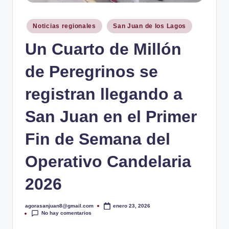
ó
d
Publicado
Noticias regionales
San Juan de los Lagos
i
en
Un Cuarto de Millón
c
o
de Peregrinos se
d
registran llegando a
e
San Juan en el Primer
S
a
Fin de Semana del
n
Operativo Candelaria
J
2026
u
a
agorasanjuan8@gmail.com
enero 23, 2026
Publicado
No hay comentarios
por
n