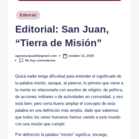
ó
d
Publicado
Editorial
i
en
Editorial: San Juan,
c
“Tierra de Misión”
o
d
agorasanjuan8@gmail.com
octubre 14, 2025
Publicado
e
No hay comentarios
por
S
Quizá nadie tenga dificultad para entender el significado de
a
la palabra misión, aunque, al parecer, lo primero que viene a
la mente es relacionarla con asuntos de religión, de política,
n
de acciones militares o de actividades en comunidad, y eso
J
está bien; pero sería bueno ampliar el concepto de esta
palabra en una definición más amplia, dado que sabemos
u
que todos los seres humanos hemos venido a este mundo
a
con una misión que cumplir.
n
Por definición la palabra “misión” significa: encargo,